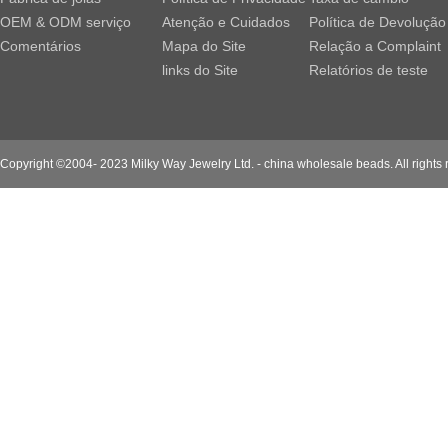
OEM & ODM serviço
Atenção e Cuidados
Política de Devolução
Comentários
Mapa do Site
Relação a Complaint
links do Site
Relatórios de teste
Copyright ©2004- 2023 Milky Way Jewelry Ltd. - china wholesale beads. All rights 