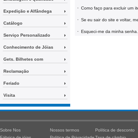
·
Como faço para excluir um i
Expedição e Alfândega
·
Se eu sair do site e voltar,
Catálogo
·
Esqueci-me da minha senha.
Serviço Personalizado
Conhecimento de Jóias
Gets. Bilhetes com
Reclamação
Feriado
Visita
Sobre Nos
Nossos termos
Política de desconto
Fábrica de jóias
Política de Privacidade
Taxa de câmbio