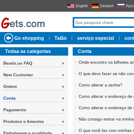
English
Deutsch
Русс
Go shopping
Talão
serviço especial
con
|
|
|
Todaa as categorias
Conta
·
Onde encontro os bilhetes an
Beads.us FAQ
·
O que devo fazer se não con
New Customer
·
Como alterar a senha?
Ordem
·
Como alterar o endereço de 
Conta
·
Como alterar o endereço de e
Pagamento
·
Não consigo entrar na minha
Produtos e Amostra
·
O que você faz com minhas 
Embalagem e qualidade