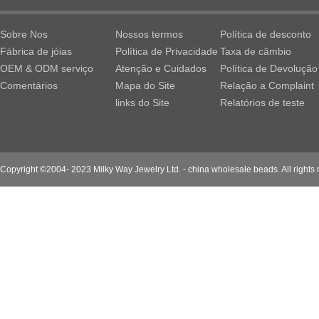
Sobre Nos
Nossos termos
Política de desconto
Fábrica de jóias
Política de Privacidade
Taxa de câmbio
OEM & ODM serviço
Atenção e Cuidados
Política de Devolução
Comentários
Mapa do Site
Relação a Complaint
links do Site
Relatórios de teste
Copyright ©2004- 2023 Milky Way Jewelry Ltd. - china wholesale beads. All rights 