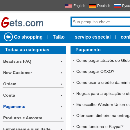
English
Deutsch
Русс
Go shopping
Talão
serviço especial
con
|
|
|
Todaa as categorias
Pagamento
·
Como pagar através do Glob
Beads.us FAQ
·
Como pagar OXXO?
New Customer
·
Como usar o crédito da minh
Ordem
·
Regras para a aplicação e ut
Conta
·
Eu escolho Western Union ou
Pagamento
·
Oferecem dinheiro na entre
Produtos e Amostra
·
Como funciona o Paypal?
Embalagem e qualidade