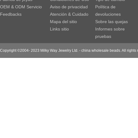
OEM & ODM Servicio
Aviso de privacidad
Política de
Feedbacks
Atención & Cuidado
devoluciones
Mapa del sitio
Sobre las quejas
Links sitio
Informes sobre
pruebas
Copyright ©2004- 2023 Milky Way Jewelry Ltd. - china wholesale beads. All rights 