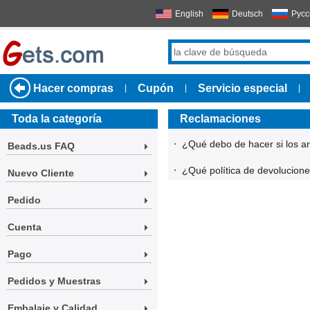
English
Deutsch
Русс
Hacer compras
Cupón
Servicio especial
|
|
|
Toda la categoría
Reclamaciones
·
¿Qué debo de hacer si los ar
Beads.us FAQ
·
¿Qué política de devolucione
Nuevo Cliente
Pedido
Cuenta
Pago
Pedidos y Muestras
Embalaje y Calidad