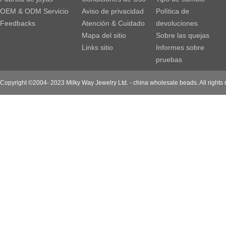
OEM & ODM Servicio
Aviso de privacidad
Política de
Feedbacks
Atención & Cuidado
devoluciones
Mapa del sitio
Sobre las quejas
Links sitio
Informes sobre
pruebas
Copyright ©2004- 2023 Milky Way Jewelry Ltd. - china wholesale beads. All rights 