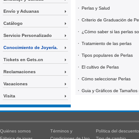
·
Perlas y Salud
Envío y Aduanas
·
Criterio de Graduación de Pe
Catálogo
·
¿Cómo saber si las perlas so
Servicio Personalizado
·
Tratamiento de las perlas
Conocimiento de Joyería.
·
Tipos populares de Perlas
Tickets en Gets.cn
·
El cultivo de Perlas
Reclamaciones
·
Cómo seleccionar Perlas
Vacaciones
·
Guia y Gráficos de Tamaños
Visita
Quiénes somos
Términos y
Política del descuento
Fábrica de joyas
Condiciones de Uso
Tipo de cambio