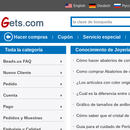
English
Deutsch
Русс
Hacer compras
Cupón
Servicio especial
|
|
|
Toda la categoría
Conocimiento de Joyería
·
Cómo hacer abalorios de csr
Beads.us FAQ
·
Como comprar Abalorios de c
Nuevo Cliente
·
¿Los artículos con color orig
Pedido
·
¿Cuál es la diferencia entr
Cuenta
·
Gráfico de tamaños de anillo
Pago
·
Cómo saber que el cristal de
Pedidos y Muestras
·
Guia para el cuidado de Perl
Embalaje y Calidad