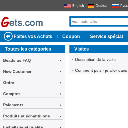
English
Deutsch
Русс
Faites vos Achats
Coupon
Service spécial
|
|
Toutes les catégories
Visites
·
Description de la visite
Beads.us FAQ
·
Comment puis - je aller dans
New Customer
Ordre
Comptes
Paiements
Produits et échantillons
Emballage et qualité