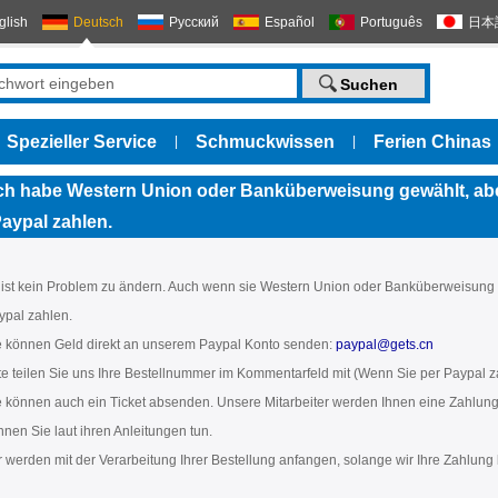
glish
Deutsch
Русский
Español
Português
日本
Spezieller Service
Schmuckwissen
Ferien Chinas
|
|
ch habe Western Union oder Banküberweisung gewählt, abe
aypal zahlen.
 ist kein Problem zu ändern. Auch wenn sie Western Union oder Banküberweisung
ypal zahlen.
e können Geld direkt an unserem Paypal Konto senden:
paypal@gets.cn
tte teilen Sie uns Ihre Bestellnummer im Kommentarfeld mit (Wenn Sie per Paypal
e können auch ein Ticket absenden. Unsere Mitarbeiter werden Ihnen eine Zahlun
nnen Sie laut ihren Anleitungen tun.
r werden mit der Verarbeitung Ihrer Bestellung anfangen, solange wir Ihre Zahlu