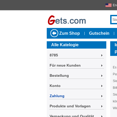
En
Zum Shop
Gutschein
|
|
Alle Katelogie
I
P
8785
Für neue Kunden
Es
Pa
Bestellung
Si
Konto
Bi
Si
Zahlung
kö
Produkte und Vorlagen
Wi
Verpackung und Qualität