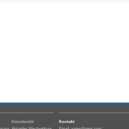
Rabattpolitik
Kontakt
ärung
Aktueller Wechselkurs
Email: sales@gets.com